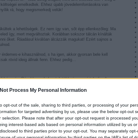
a költségei emelkedtek. Ehhez újabb jövedelemforrásokra van
nyílik rá, hogy megismerkedj velük!
űkültek a lehetőségek. Ez nem így van, sőt épp ellenkezőleg: Ma
keled így, mert megváltoztak. Korábban sokszor tálcán kínálták
enni őket. Ráadásul kiválóan álcázzák magukat! Ezért sajnos a
ulnod.
y érdemes-e kihasználnod, s ha igen, akkor gyorsan bele kell
csak rövid ideig állnak fenn. Ehhez pedig…
lő készség. Régebben a helyzetek többsége egyértelmű volt.
k akkor lépj, ha minden információ a rendelkezésedre áll. Ha ma
leszel. És akkor a többiek megelőznek. Mind a lehetőségek
Not Process My Personal Information
k gyakorlására kiváló terep a Cashflow játék!
sszpontosíts!
to opt-out of the sale, sharing to third parties, or processing of your per
formation for targeted advertising by us, please use the below opt-out s
k elterelik a figyelmed a lényegről. Nem tehetsz róla. Jobbá válik
r selection. Please note that after your opt-out request is processed y
bban koncentrálni, fókuszálni.
eing interest-based ads based on personal information utilized by us or
disclosed to third parties prior to your opt-out. You may separately opt-
losure of your personal information by third parties on the IAB’s list of
lési módszer? Tudom, tudom. Te kiválóan beosztod a pénzed, csak