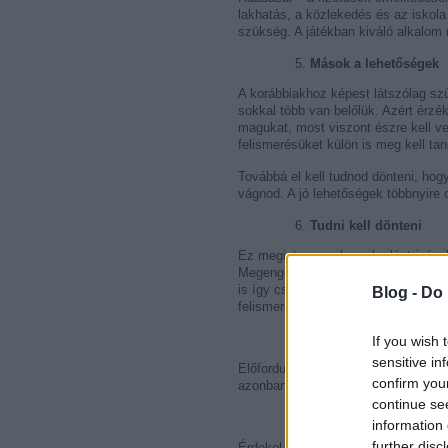
lakhatás, a közlekedés és az iskol
szükség. A játékban kiváló alkalom 
Mások a lehetőségek
A korábbiakhoz képest látszólag sz
sokkal több van belőlük. Azért érzé
magukat, most viszont észre kell v
felismerésüket külön is meg kell tan
Továbbá el kell tudnod dönteni, hog
vágnod. A jó lehetőségek többnyire 
Tudni kell dönteni
Ez megint egy sok gyakorlást igény
Megengedhetted magadnak, hogy csa
is így cselekszel, akkor túl lassú 
Blog -
Do 
felismerésére, mind pedig a döntése
Figyelem, figyelem! Ö
If you wish 
sensitive in
Előfordulhat, hogy apró-cseprő dolgo
confirm you
azonban az életed, ha megtanulsz jo
continue se
Oszd be és uralkodj!
information 
further disc
Érdekel-e vajon egy jobb pénzkeze