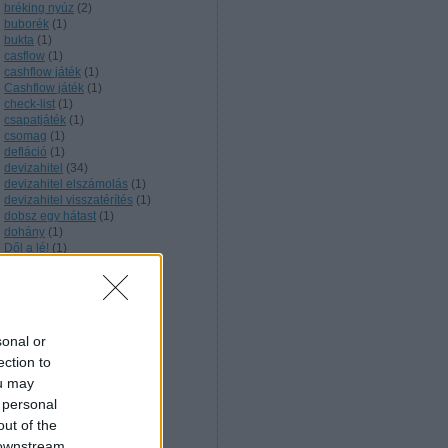
bréking nyúz
(
2
)
buborék
(
1
)
bukta
(
1
)
casflow
(
1
)
cashflow játék
(
1
)
Cashflow játék
(
1
)
check-list
(
1
)
csapatjáték
(
1
)
csomag
(
1
)
defláció
(
1
)
devizahitel
(
34
)
devizahitel elszámolás
(
1
)
devizahitel visszatérítés
(
1
)
dobsz egy hátast
(
1
)
dohány
(
1
)
Dől a lé!
(
1
)
egészség
(
1
)
egyéni készségek
(
1
)
egyéni vállalkozó
(
1
)
egymillió munkahely
(
2
)
Eladósodás
(
1
)
sonal or
eladósodás
(
1
)
elegendő szabadidő
(
1
)
ection to
elszámolási törvény
(
1
)
ou may
érdekérvényesítés
(
1
)
 personal
eredményes
(
1
)
out of the
értékpapír
(
1
)
eseti és rendszeres
(
1
)
 downstream