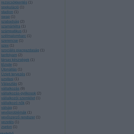
rezsicsökkentés
(
1
)
spekuláció
(
1
)
stadion
(
1
)
swap
(
1
)
szabadság
(
2
)
szamárlétra
(
1
)
számpatikus
(
1
)
szélmalomharc
(
1
)
szerencse
(
1
)
szex
(
1
)
szociális piacgazdaság
(
1
)
tanfolyam
(
2
)
társas készségek
(
1
)
tőzsde
(
1
)
Útonállás
(
1
)
Üzleti tervezés
(
1
)
uzsitasi
(
1
)
Választás
(
2
)
vállalkozás
(
9
)
vállalkozás-gyilkosok
(
2
)
vállalkozói szemlélet
(
1
)
vállalkozó nők
(
2
)
válság
(
1
)
vevőproblémák
(
1
)
vevőszerző rendszer
(
1
)
vezetés
(
1
)
zseton
(
1
)
mkefelhő