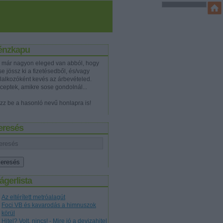
énzkapu
 már nagyon eleged van abból, hogy
e jössz ki a fizetésedből, és/vagy
llalkozóként kevés az árbevételed.
ceptek, amikre sose gondolnál...
zz be a hasonló nevű honlapra is!
eresés
ágerlista
Az eltérített metróalagút
Foci VB és kavarodás a himnuszok
körül
Hitel? Volt, nincs! - Mire jó a devizahitel