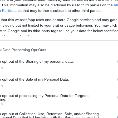
, ettől több pénzed lesz?
. This information may also be disclosed by us to third parties on the
IA
Participants
that may further disclose it to other third parties.
is egy jó döntést kockázat nélkül! Lépj be a
csoportunk
ba!
 that this website/app uses one or more Google services and may gath
 lesz szó.
including but not limited to your visit or usage behaviour. You may click 
 to Google and its third-party tags to use your data for below specifi
ogle consent section.
ának készletéből)
l Data Processing Opt Outs
Tetszik
0
o opt-out of the Sharing of my personal data.
i készségek
kijutás a mókuskerékből
In
o opt-out of the Sale of my Personal Data.
In
SÜTI BEÁLLÍTÁSOK MÓDOSÍTÁSA
to opt-out of processing my Personal Data for Targeted
ing.
In
o opt-out of Collection, Use, Retention, Sale, and/or Sharing
ersonal Data that Is Unrelated with the Purposes for which it