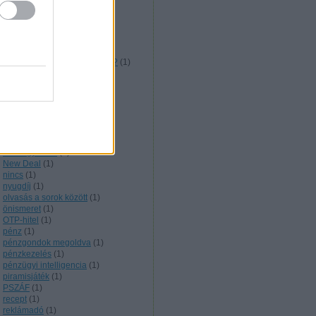
lufi
(
3
)
megérzés
(
1
)
mennyi az annyi?
(
1
)
Mérő László
(
2
)
metró
(
1
)
Milyen vállalkozást szeretnél?
(
1
)
minden gomba ehető?
(
1
)
minden oké
(
1
)
mi a célod
(
1
)
MSZP
(
1
)
munkabér
(
1
)
Nagyszerű lehetőség
(
1
)
negatív gondolkodás
(
1
)
nem egyszerű
(
1
)
New Deal
(
1
)
nincs
(
1
)
nyugdíj
(
1
)
olvasás a sorok között
(
1
)
önismeret
(
1
)
OTP-hitel
(
1
)
pénz
(
1
)
pénzgondok megoldva
(
1
)
pénzkezelés
(
1
)
pénzügyi intelligencia
(
1
)
piramisjáték
(
1
)
PSZÁF
(
1
)
recept
(
1
)
reklámadó
(
1
)