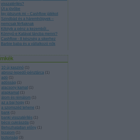
visszatérítés?
Út a jövőbe
Így játszunk mi – Cashflow játékot
Szindbád és a háremhölgyek –
nemcsak férfiaknak
Kifolyik a pénz a kezemből...
Könnyű-e Katával táncba menni?
Cashflow - 8 készség a sikerhez
Barbie baba és a vállalkozó nők
ímkék
10 új kaszinó
(
1
)
abrosz-lepedő-pénztárca
(
1
)
adó
(
1
)
adósság
(
1
)
alacsony kamat
(
1
)
alapkamat
(
1
)
álom és rémálom
(
1
)
az a baj hogy
(
1
)
a szomszéd tehene
(
1
)
bank
(
1
)
banki visszatérítés
(
1
)
bécsi cukrászda
(
1
)
Behozhatatlan előny
(
1
)
bizalom
(
1
)
biztonság
(
3
)