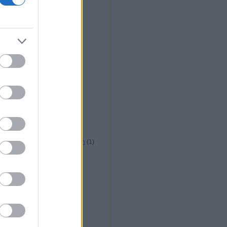
infláció
(
1
)
iskolakezdés
(
1
)
jobban teljesít
(
1
)
jómódod pillérei
(
1
)
jó kereset
(
1
)
jó munka
(
1
)
Kádár
(
2
)
kamatemelés
(
1
)
kamattámogatás
(
1
)
kapcsolatépítés
(
1
)
kaszinó
(
1
)
Kata
(
2
)
kettős tagadás
(
1
)
kezdő vállalkozás
(
2
)
kijutás a mókuskerékből
(
1
)
kockázatkezelés
(
1
)
kommunikáció
(
2
)
koncert a Mátyás-templomban
(
1
)
konvertibilitás
(
1
)
kooperáció
(
1
)
kötetlen munkaidő
(
1
)
küldetés
(
1
)
lakás
(
2
)
lakhatás
(
2
)
Lego
(
1
)
lehetetlen
(
1
)
lekváros csirke
(
1
)
Leszünk gyarmat
(
1
)