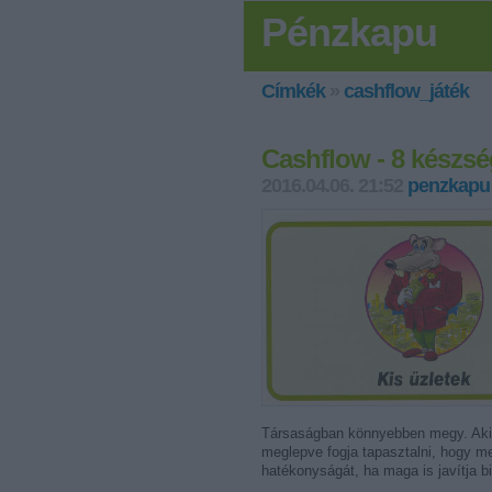
Pénzkapu
Címkék
»
cashflow_játék
Cashflow - 8 készsé
2016.04.06. 21:52
penzkapu
Társaságban könnyebben megy. Aki ped
meglepve fogja tapasztalni, hogy m
hatékonyságát, ha maga is javítja b