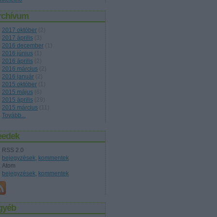
rchívum
2017 október
(
2
)
2017 április
(
3
)
2016 december
(
1
)
2016 június
(
1
)
2016 április
(
2
)
2016 március
(
2
)
2016 január
(
2
)
2015 október
(
1
)
2015 május
(
6
)
2015 április
(
29
)
2015 március
(
11
)
Tovább
...
eedek
RSS 2.0
bejegyzések
,
kommentek
Atom
bejegyzések
,
kommentek
gyéb