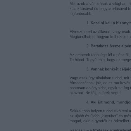
Mik azok a változások a világban,
kialakításával és begyakorlásával fo
legfontosabb:
Kezelni kell a bizonyt
Elvesztheted az állásod, vagy csak
Megtanulhatod, hogyan kell ezeket a
Barátkozz össze a pén
Az emberek többsége fél a pénztől, 
Te hibád. Tegyél róla, hogy ez megv
Vannak konkrét céljai
Vagy csak úgy általában tudod, mit 
Álmodozásnak jók, de ez ma kevés!
pontosan a vágyaidat, egyik se fog 
okozhat. Ne félj, a játék segít!
Aki árt mond, mondjon
Sokkal több helyen tudod elkölteni 
az újabb és újabb „kütyüket” és más
magad, akin a gyártók az ötleteiket
Ráadásul – a fizetések emelkedéséhe