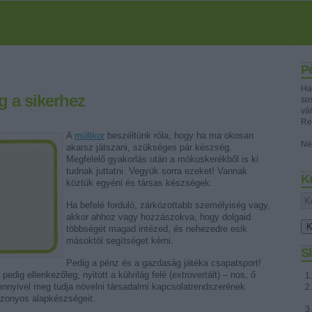
P
Ha
g a sikerhez
sos
vá
Re
A
múltkor
beszéltünk róla, hogy ha ma okosan
Né
akarsz játszani, szükséges pár készség.
Megfelelő gyakorlás után a mókuskerékből is ki
tudnak juttatni. Vegyük sorra ezeket! Vannak
K
köztük egyéni és társas készségek.
Ha befelé forduló, zárkózottabb személyiség vagy,
akkor ahhoz vagy hozzászokva, hogy dolgaid
többségét magad intézed, és nehezedre esik
másoktól segítséget kérni.
Sl
Pedig a pénz és a gazdaság játéka csapatsport!
ig ellenkezőleg, nyitott a külvilág felé (extrovertált) – nos, ő
ennyivel meg tudja növelni társadalmi kapcsolatrendszerének
izonyos alapkészségeit.